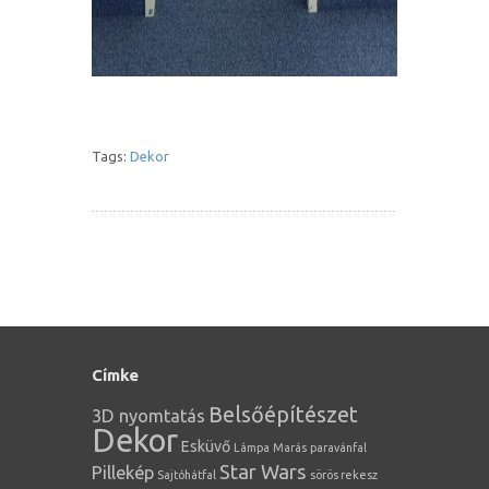
Tags:
Dekor
Címke
Belsőépítészet
3D nyomtatás
Dekor
Esküvő
Lámpa
Marás
paravánfal
Star Wars
Pillekép
Sajtóhátfal
sörös rekesz