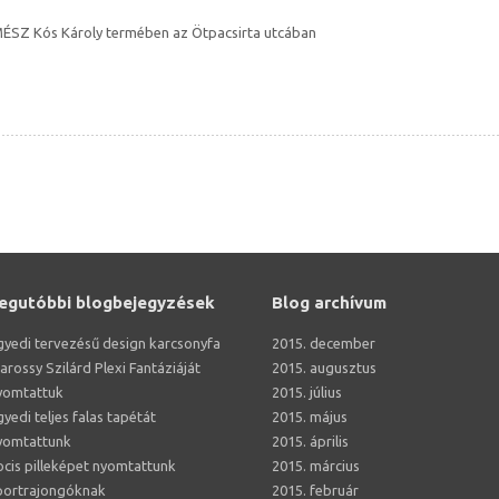
 MÉSZ Kós Károly termében az Ötpacsirta utcában
egutóbbi blogbejegyzések
Blog archívum
gyedi tervezésű design karcsonyfa
2015. december
arossy Szilárd Plexi Fantáziáját
2015. augusztus
yomtattuk
2015. július
yedi teljes falas tapétát
2015. május
yomtattunk
2015. április
ocis pilleképet nyomtattunk
2015. március
portrajongóknak
2015. február