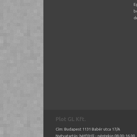
E
b
d
Plot GL Kft.
Cím: Budapest 1131 Babér utca 17/A
Nyitvatartás: hétfőtől - péntekig 08.00-16.00