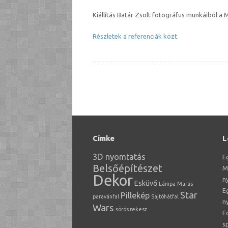
Kiállítás Batár Zsolt fotográfus munkáiból a
Részletek a referenciák közt.
Címke
L
3D nyomtatás
E
Belsőépítészet
M
Dekor
n
Esküvő
Lámpa
Marás
Eg
Star
Pillekép
paravánfal
Sajtóhátfal
n
Wars
sörös rekesz
F
s