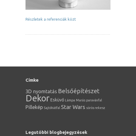
Részletek a referenciák közt
Címke
Belsőépítészet
3D nyomtatás
Dekor
Esküvő
Lámpa
Marás
paravánfal
Star Wars
Pillekép
Sajtóhátfal
sörös rekesz
Legutóbbi blogbejegyzések