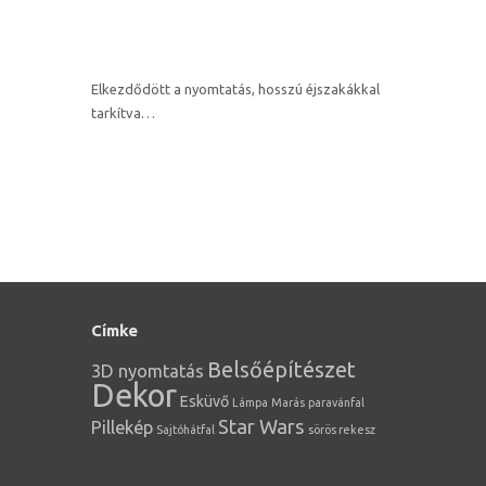
Elkezdődött a nyomtatás, hosszú éjszakákkal
tarkítva…
Címke
Belsőépítészet
3D nyomtatás
Dekor
Esküvő
Lámpa
Marás
paravánfal
Star Wars
Pillekép
Sajtóhátfal
sörös rekesz