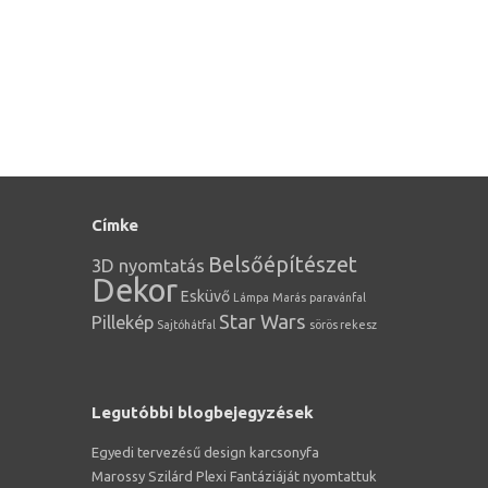
Címke
Belsőépítészet
3D nyomtatás
Dekor
Esküvő
Lámpa
Marás
paravánfal
Star Wars
Pillekép
Sajtóhátfal
sörös rekesz
Legutóbbi blogbejegyzések
Egyedi tervezésű design karcsonyfa
Marossy Szilárd Plexi Fantáziáját nyomtattuk